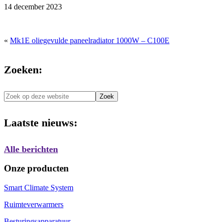
14 december 2023
«
Mk1E oliegevulde paneelradiator 1000W – C100E
Zoeken:
Zoek
op
deze
Laatste nieuws:
website
Alle berichten
Onze producten
Smart Climate System
Ruimteverwarmers
Besturingsapparatuur