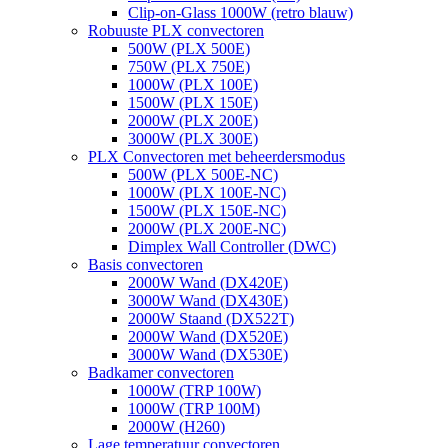
Clip-on-Glass 1000W (retro blauw)
Robuuste PLX convectoren
500W (PLX 500E)
750W (PLX 750E)
1000W (PLX 100E)
1500W (PLX 150E)
2000W (PLX 200E)
3000W (PLX 300E)
PLX Convectoren met beheerdersmodus
500W (PLX 500E-NC)
1000W (PLX 100E-NC)
1500W (PLX 150E-NC)
2000W (PLX 200E-NC)
Dimplex Wall Controller (DWC)
Basis convectoren
2000W Wand (DX420E)
3000W Wand (DX430E)
2000W Staand (DX522T)
2000W Wand (DX520E)
3000W Wand (DX530E)
Badkamer convectoren
1000W (TRP 100W)
1000W (TRP 100M)
2000W (H260)
Lage temperatuur convectoren