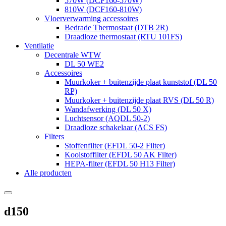
570W (DCF160-570W)
810W (DCF160-810W)
Vloerverwarming accessoires
Bedrade Thermostaat (DTB 2R)
Draadloze thermostaat (RTU 101FS)
Ventilatie
Decentrale WTW
DL 50 WE2
Accessoires
Muurkoker + buitenzijde plaat kunststof (DL 50
RP)
Muurkoker + buitenzijde plaat RVS (DL 50 R)
Wandafwerking (DL 50 X)
Luchtsensor (AQDL 50-2)
Draadloze schakelaar (ACS FS)
Filters
Stoffenfilter (EFDL 50-2 Filter)
Koolstoffilter (EFDL 50 AK Filter)
HEPA-filter (EFDL 50 H13 Filter)
Alle producten
d150