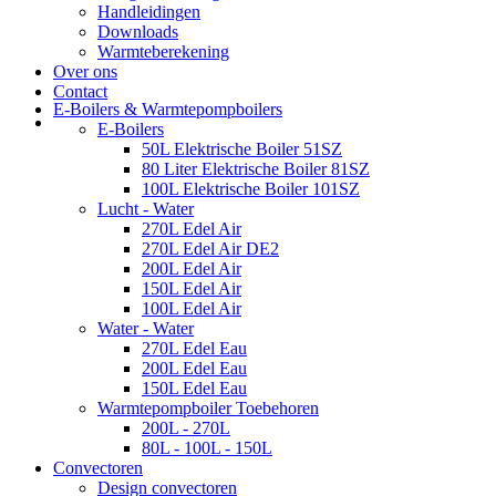
Handleidingen
Downloads
Warmteberekening
Over ons
Contact
E-Boilers & Warmtepompboilers
E-Boilers
50L Elektrische Boiler 51SZ
80 Liter Elektrische Boiler 81SZ
100L Elektrische Boiler 101SZ
Lucht - Water
270L Edel Air
270L Edel Air DE2
200L Edel Air
150L Edel Air
100L Edel Air
Water - Water
270L Edel Eau
200L Edel Eau
150L Edel Eau
Warmtepompboiler Toebehoren
200L - 270L
80L - 100L - 150L
Convectoren
Design convectoren