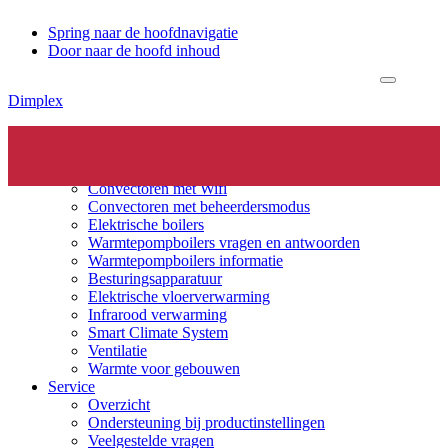
Spring naar de hoofdnavigatie
Door naar de hoofd inhoud
Dimplex
Header
Elektrische verwarming
Productinfo
Rechts
Convectoren
Convectoren met Wifi
Convectoren met beheerdersmodus
Elektrische boilers
Warmtepompboilers vragen en antwoorden
Warmtepompboilers informatie
Besturingsapparatuur
Elektrische vloerverwarming
Infrarood verwarming
Smart Climate System
Ventilatie
Warmte voor gebouwen
Service
Overzicht
Ondersteuning bij productinstellingen
Veelgestelde vragen