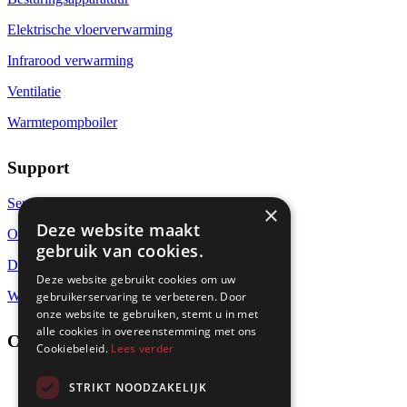
Elektrische vloerverwarming
Infrarood verwarming
Ventilatie
Warmtepompboiler
Support
Service
×
Deze website maakt
Over ons
gebruik van cookies.
Downloads
Deze website gebruikt cookies om uw
Warmteberekening
gebruikerservaring te verbeteren. Door
onze website te gebruiken, stemt u in met
alle cookies in overeenstemming met ons
Contact
Cookiebeleid.
Lees verder
info@dimplex.nl
STRIKT NOODZAKELIJK
+31 (0) 513 78 98 80