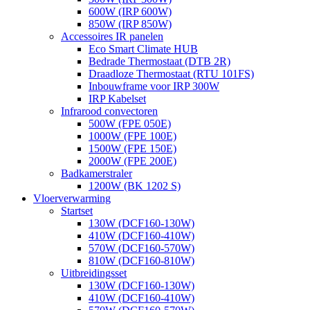
600W (IRP 600W)
850W (IRP 850W)
Accessoires IR panelen
Eco Smart Climate HUB
Bedrade Thermostaat (DTB 2R)
Draadloze Thermostaat (RTU 101FS)
Inbouwframe voor IRP 300W
IRP Kabelset
Infrarood convectoren
500W (FPE 050E)
1000W (FPE 100E)
1500W (FPE 150E)
2000W (FPE 200E)
Badkamerstraler
1200W (BK 1202 S)
Vloerverwarming
Startset
130W (DCF160-130W)
410W (DCF160-410W)
570W (DCF160-570W)
810W (DCF160-810W)
Uitbreidingsset
130W (DCF160-130W)
410W (DCF160-410W)