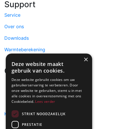
Support
Service
Over ons
Downloads
Warmteberekening
×
Deze website maakt
Contact
gebruik van cookies.
Deze website gebruikt cookies om uw
info@dimplex.nl
gebruikerservaring te verbeteren. Door
onze website te gebruiken, stemt u in met
+31 (0) 513 78 98 80
alle cookies in overeenstemming met ons
Cookiebeleid.
Lees verder
Heeft u een vraag over Dimplex of Faber Haarden?
Klik dan hier
STRIKT NOODZAKELIJK
PRESTATIE