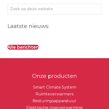
Zoek
op
deze
Laatste nieuws:
website
Alle berichten
Onze producten
Smart Climate System
Ruimteverwarmers
Besturingsapparatuur
Elektrische vloerverwarming