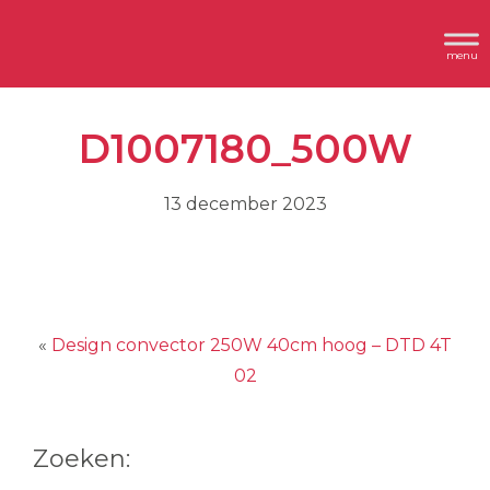
Spring
Door
Header
naar
naar
Dimplex
Rechts
de
de
hoofdnavigatie
hoofd
D1007180_500W
inhoud
13 december 2023
«
Design convector 250W 40cm hoog – DTD 4T
02
Zoeken: