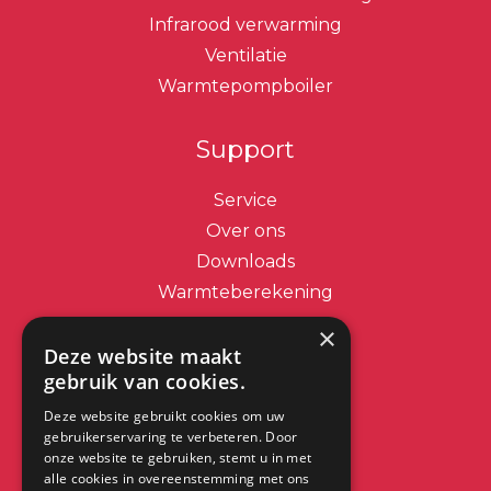
Infrarood verwarming
Ventilatie
Warmtepompboiler
Support
Service
Over ons
Downloads
Warmteberekening
×
Contact
Deze website maakt
gebruik van cookies.
info@dimplex.nl
Deze website gebruikt cookies om uw
+31 (0) 513 78 98 80
gebruikerservaring te verbeteren. Door
onze website te gebruiken, stemt u in met
alle cookies in overeenstemming met ons