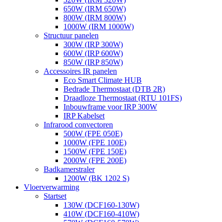
650W (IRM 650W)
800W (IRM 800W)
1000W (IRM 1000W)
Structuur panelen
300W (IRP 300W)
600W (IRP 600W)
850W (IRP 850W)
Accessoires IR panelen
Eco Smart Climate HUB
Bedrade Thermostaat (DTB 2R)
Draadloze Thermostaat (RTU 101FS)
Inbouwframe voor IRP 300W
IRP Kabelset
Infrarood convectoren
500W (FPE 050E)
1000W (FPE 100E)
1500W (FPE 150E)
2000W (FPE 200E)
Badkamerstraler
1200W (BK 1202 S)
Vloerverwarming
Startset
130W (DCF160-130W)
410W (DCF160-410W)