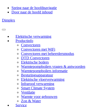
Spring naar de hoofdnavigatie
Door naar de hoofd inhoud
Dimplex
Header
Rechts
Elektrische verwarming
Productinfo
Convectoren
Convectoren met WiFi
Convectoren met beheerdersmodus
DTD Convectoren
Elektrische boilers
Warmtepompboilers vragen & antwoorden
Warmtepompboilers informatie
Besturingsapparatuur
Elektrische vloerverwarming
Infrarood verwarming
Smart Climate System
Ventilatie
Warmte voor gebouwen
Zon & Water
Service