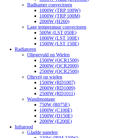
Badkamer convectoren
1000W (TRP 100W)
1000W (TRP 100M)
2000W (H260)
Lage temperatuur convectoren
500W (LST 050E)
1000W (LST 100E)
1500W (LST 150E)
Radiatoren
Oliegevuld op Wielen
1500W (OCR1500)
2000W (OCR2000)
2500W (OCR2500)
Olievrij op wielen
1500W (RD1007)
2000W (RD1009)
2500W (RD1011)
Wandmontage
750W (B075E)
1000W (C100E)
1500W (D150E)
2000W (E200E)
Infrarood
Gladde panelen
320W (IRM 320W)