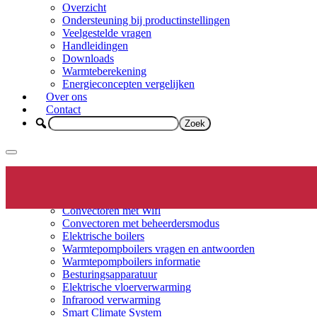
Overzicht
Ondersteuning bij productinstellingen
Veelgestelde vragen
Handleidingen
Downloads
Warmteberekening
Energieconcepten vergelijken
Over ons
Contact
Elektrische verwarming
Productinfo
Convectoren
Convectoren met Wifi
Convectoren met beheerdersmodus
Elektrische boilers
Warmtepompboilers vragen en antwoorden
Warmtepompboilers informatie
Besturingsapparatuur
Elektrische vloerverwarming
Infrarood verwarming
Smart Climate System