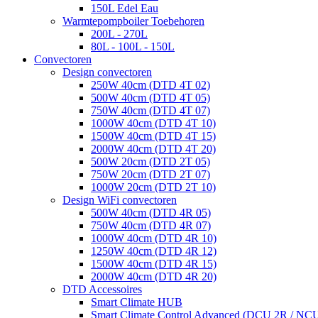
150L Edel Eau
Warmtepompboiler Toebehoren
200L - 270L
80L - 100L - 150L
Convectoren
Design convectoren
250W 40cm (DTD 4T 02)
500W 40cm (DTD 4T 05)
750W 40cm (DTD 4T 07)
1000W 40cm (DTD 4T 10)
1500W 40cm (DTD 4T 15)
2000W 40cm (DTD 4T 20)
500W 20cm (DTD 2T 05)
750W 20cm (DTD 2T 07)
1000W 20cm (DTD 2T 10)
Design WiFi convectoren
500W 40cm (DTD 4R 05)
750W 40cm (DTD 4R 07)
1000W 40cm (DTD 4R 10)
1250W 40cm (DTD 4R 12)
1500W 40cm (DTD 4R 15)
2000W 40cm (DTD 4R 20)
DTD Accessoires
Smart Climate HUB
Smart Climate Control Advanced (DCU 2R / NC