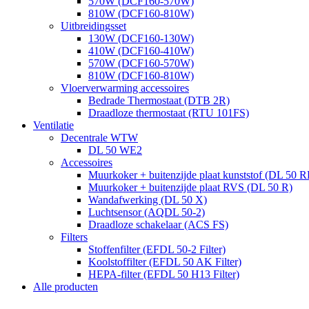
570W (DCF160-570W)
810W (DCF160-810W)
Uitbreidingsset
130W (DCF160-130W)
410W (DCF160-410W)
570W (DCF160-570W)
810W (DCF160-810W)
Vloerverwarming accessoires
Bedrade Thermostaat (DTB 2R)
Draadloze thermostaat (RTU 101FS)
Ventilatie
Decentrale WTW
DL 50 WE2
Accessoires
Muurkoker + buitenzijde plaat kunststof (DL 50 R
Muurkoker + buitenzijde plaat RVS (DL 50 R)
Wandafwerking (DL 50 X)
Luchtsensor (AQDL 50-2)
Draadloze schakelaar (ACS FS)
Filters
Stoffenfilter (EFDL 50-2 Filter)
Koolstoffilter (EFDL 50 AK Filter)
HEPA-filter (EFDL 50 H13 Filter)
Alle producten