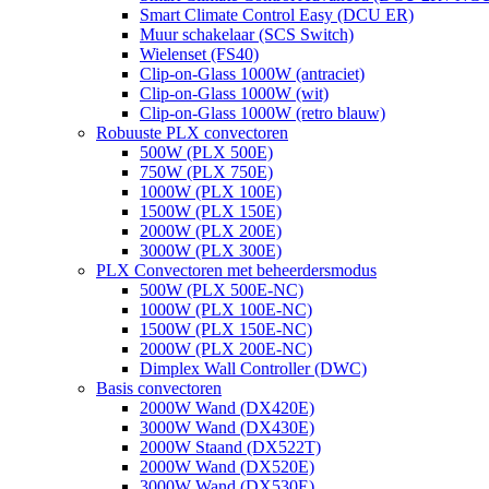
Smart Climate Control Easy (DCU ER)
Muur schakelaar (SCS Switch)
Wielenset (FS40)
Clip-on-Glass 1000W (antraciet)
Clip-on-Glass 1000W (wit)
Clip-on-Glass 1000W (retro blauw)
Robuuste PLX convectoren
500W (PLX 500E)
750W (PLX 750E)
1000W (PLX 100E)
1500W (PLX 150E)
2000W (PLX 200E)
3000W (PLX 300E)
PLX Convectoren met beheerdersmodus
500W (PLX 500E-NC)
1000W (PLX 100E-NC)
1500W (PLX 150E-NC)
2000W (PLX 200E-NC)
Dimplex Wall Controller (DWC)
Basis convectoren
2000W Wand (DX420E)
3000W Wand (DX430E)
2000W Staand (DX522T)
2000W Wand (DX520E)
3000W Wand (DX530E)