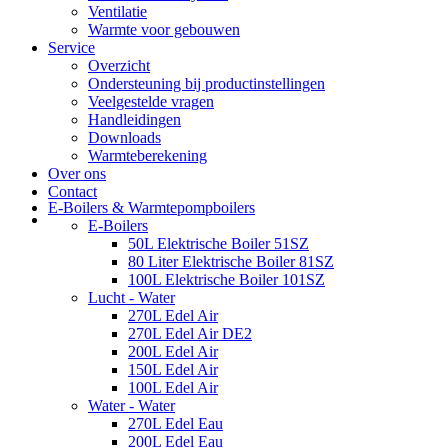
Ventilatie
Warmte voor gebouwen
Service
Overzicht
Ondersteuning bij productinstellingen
Veelgestelde vragen
Handleidingen
Downloads
Warmteberekening
Over ons
Contact
E-Boilers & Warmtepompboilers
E-Boilers
50L Elektrische Boiler 51SZ
80 Liter Elektrische Boiler 81SZ
100L Elektrische Boiler 101SZ
Lucht - Water
270L Edel Air
270L Edel Air DE2
200L Edel Air
150L Edel Air
100L Edel Air
Water - Water
270L Edel Eau
200L Edel Eau