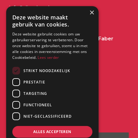
info@dimplex.nl
×
Deze website maakt
+31 (0) 513 78 98 80
gebruik van cookies.
Deze website gebruikt cookies om uw
Heeft u een vraag over Dimplex of Faber
gebruikerservaring te verbeteren. Door
onze website te gebruiken, stemt u in met
Haarden?
Klik dan hier
alle cookies in overeenstemming met ons
Cookiebeleid.
Lees verder
Kantoor:
STRIKT NOODZAKELIJK
PRESTATIE
Saturnus 8
8448 CC Heerenveen
TARGETING
FUNCTIONEEL
NIET-GECLASSIFICEERD
ALLES ACCEPTEREN