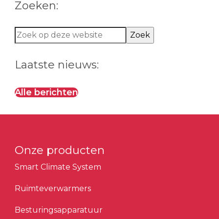
Zoeken:
Zoek
op
deze
Laatste nieuws:
website
Alle berichten
Onze producten
Smart Climate System
Ruimteverwarmers
Besturingsapparatuur