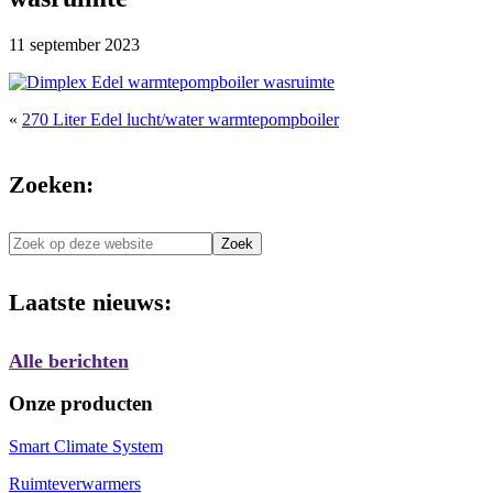
11 september 2023
«
270 Liter Edel lucht/water warmtepompboiler
Zoeken:
Zoek
op
deze
Laatste nieuws:
website
Alle berichten
Onze producten
Smart Climate System
Ruimteverwarmers