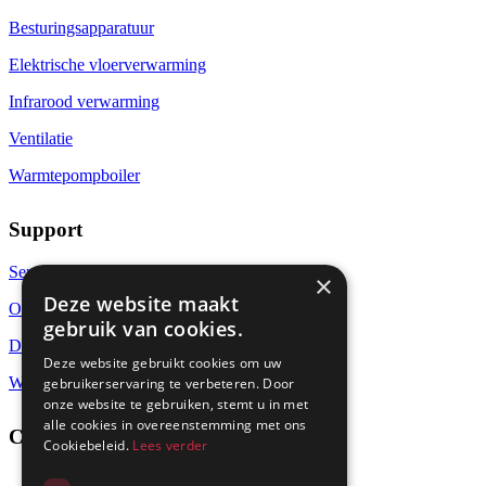
Besturingsapparatuur
Elektrische vloerverwarming
Infrarood verwarming
Ventilatie
Warmtepompboiler
Support
Service
×
Deze website maakt
Over ons
gebruik van cookies.
Downloads
Deze website gebruikt cookies om uw
Warmteberekening
gebruikerservaring te verbeteren. Door
onze website te gebruiken, stemt u in met
alle cookies in overeenstemming met ons
Contact
Cookiebeleid.
Lees verder
info@dimplex.nl