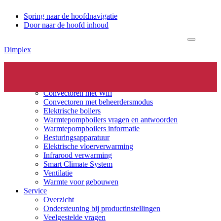
Spring naar de hoofdnavigatie
Door naar de hoofd inhoud
Dimplex
Header
Elektrische verwarming
Productinfo
Rechts
Convectoren
Convectoren met Wifi
Convectoren met beheerdersmodus
Elektrische boilers
Warmtepompboilers vragen en antwoorden
Warmtepompboilers informatie
Besturingsapparatuur
Elektrische vloerverwarming
Infrarood verwarming
Smart Climate System
Ventilatie
Warmte voor gebouwen
Service
Overzicht
Ondersteuning bij productinstellingen
Veelgestelde vragen