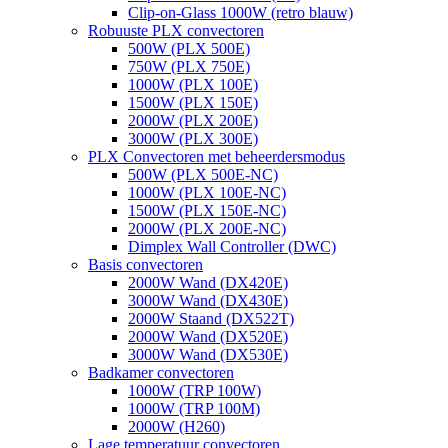
Clip-on-Glass 1000W (retro blauw)
Robuuste PLX convectoren
500W (PLX 500E)
750W (PLX 750E)
1000W (PLX 100E)
1500W (PLX 150E)
2000W (PLX 200E)
3000W (PLX 300E)
PLX Convectoren met beheerdersmodus
500W (PLX 500E-NC)
1000W (PLX 100E-NC)
1500W (PLX 150E-NC)
2000W (PLX 200E-NC)
Dimplex Wall Controller (DWC)
Basis convectoren
2000W Wand (DX420E)
3000W Wand (DX430E)
2000W Staand (DX522T)
2000W Wand (DX520E)
3000W Wand (DX530E)
Badkamer convectoren
1000W (TRP 100W)
1000W (TRP 100M)
2000W (H260)
Lage temperatuur convectoren