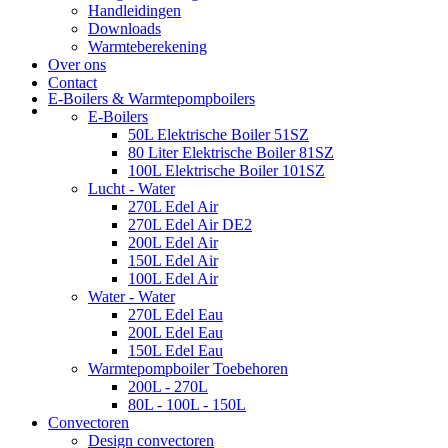
Handleidingen
Downloads
Warmteberekening
Over ons
Contact
E-Boilers & Warmtepompboilers
E-Boilers
50L Elektrische Boiler 51SZ
80 Liter Elektrische Boiler 81SZ
100L Elektrische Boiler 101SZ
Lucht - Water
270L Edel Air
270L Edel Air DE2
200L Edel Air
150L Edel Air
100L Edel Air
Water - Water
270L Edel Eau
200L Edel Eau
150L Edel Eau
Warmtepompboiler Toebehoren
200L - 270L
80L - 100L - 150L
Convectoren
Design convectoren