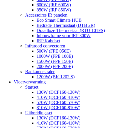
600W (IRP 600W)
850W (IRP 850W)
Accessoires IR panelen
Eco Smart Climate HUB
Bedrade Thermostaat (DTB 2R)
Draadloze Thermostaat (RTU 101FS)
Inbouwframe voor IRP 300W
IRP Kabelset
Infrarood convectoren
500W (FPE 050E)
1000W (FPE 100E)
1500W (FPE 150E)
2000W (FPE 200E)
Badkamerstraler
1200W (BK 1202 S)
Vloerverwarming
Startset
130W (DCF160-130W)
410W (DCF160-410W)
570W (DCF160-570W)
810W (DCF160-810W)
Uitbreidingsset
130W (DCF160-130W)
410W (DCF160-410W)