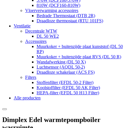
570W (DCF160-570W)
810W (DCF160-810W)
Vloerverwarming accessoires
Bedrade Thermostaat (DTB 2R)
Draadloze thermostaat (RTU 101FS)
Ventilatie
Decentrale WTW
DL 50 WE2
Accessoires
Muurkoker + buitenzijde plaat kunststof (DL 50
RP)
Muurkoker + buitenzijde plaat RVS (DL 50 R)
Wandafwerking (DL 50 X)
Luchtsensor (AQDL 50-2)
Draadloze schakelaar (ACS FS)
Filters
Stoffenfilter (EFDL 50-2 Filter)
Koolstoffilter (EFDL 50 AK Filter)
HEPA-filter (EFDL 50 H13 Filter)
Alle producten
Dimplex Edel warmtepompboiler
wasruimte