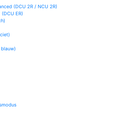
vanced (DCU 2R / NCU 2R)
y (DCU ER)
ch)
ciet)
 blauw)
rsmodus