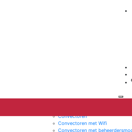
Elektrische verwarming
Productinfo
Convectoren
Convectoren met Wifi
Convectoren met beheerdersmo