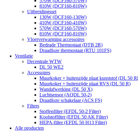
570W (DCF160-570W)
810W (DCF160-810W)
Uitbreidingsset
130W (DCF160-130W)
410W (DCF160-410W)
570W (DCF160-570W)
810W (DCF160-810W)
Vloerverwarming accessoires
Bedrade Thermostaat (DTB 2R)
Draadloze thermostaat (RTU 101FS)
Ventilatie
Decentrale WTW
DL 50 WE2
Accessoires
Muurkoker + buitenzijde plaat kunststof (DL 50 R
Muurkoker + buitenzijde plaat RVS (DL 50 R)
Wandafwerking (DL 50 X)
Luchtsensor (AQDL 50-2)
Draadloze schakelaar (ACS FS)
Filters
Stoffenfilter (EFDL 50-2 Filter)
Koolstoffilter (EFDL 50 AK Filter)
HEPA-filter (EFDL 50 H13 Filter)
Alle producten