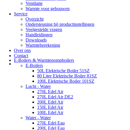
Ventilatie
Warmte voor gebouwen
Service
Overzicht
Ondersteuning bij productinstellingen
Veelgestelde vragen
Handleidingen
Downloads
Warmteberekening
Over ons
Contact
E-Boilers & Warmtepompboilers
E-Boilers
50L Elektrische Boiler 51SZ
80 Liter Elektrische Boiler 81SZ
100L Elektrische Boiler 101SZ
Lucht - Water
270L Edel Air
270L Edel Air DE2
200L Edel Air
150L Edel Air
100L Edel Air
Water - Water
270L Edel Eau
200L Edel Eau