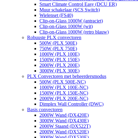
Smart Climate Control Easy (DCU ER)
Muur schakelaar (SCS Switch)
Wielenset (FS40)
Clip-on-Glass 1000W (antraciet)
Clip-on-Glass 1000W (wit)
Clip-on-Glass 1000W (retro blauw)
Robuuste PLX convectoren
500W (PLX 500E)
750W (PLX 750E)
1000W (PLX 100E)
1500W (PLX 150E)
2000W (PLX 200E)
3000W (PLX 300E)
PLX Convectoren met beheerdersmodus
500W (PLX 500E-NC)
1000W (PLX 100E-NC)
1500W (PLX 150E-NC)
2000W (PLX 200E-NC)
Dimplex Wall Controller (DWC)
Basis convectoren
2000W Wand (DX420E)
3000W Wand (DX430E)
2000W Staand (DX522T)
2000W Wand (DX520E)
3000W Wand (DX530E)