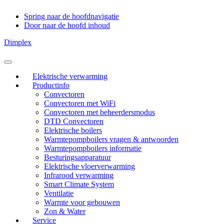
Spring naar de hoofdnavigatie
Door naar de hoofd inhoud
Dimplex
Header
Rechts
Elektrische verwarming
Productinfo
Convectoren
Convectoren met WiFi
Convectoren met beheerdersmodus
DTD Convectoren
Elektrische boilers
Warmtepompboilers vragen & antwoorden
Warmtepompboilers informatie
Besturingsapparatuur
Elektrische vloerverwarming
Infrarood verwarming
Smart Climate System
Ventilatie
Warmte voor gebouwen
Zon & Water
Service