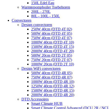
150L Edel Eau
Warmtepompboiler Toebehoren
200L - 270L
80L - 100L - 150L
Convectoren
Design convectoren
250W 40cm (DTD 4T 02)
500W 40cm (DTD 4T 05)
750W 40cm (DTD 4T 07)
1000W 40cm (DTD 4T 10)
1500W 40cm (DTD 4T 15)
2000W 40cm (DTD 4T 20)
500W 20cm (DTD 2T 05)
750W 20cm (DTD 2T 07)
1000W 20cm (DTD 2T 10)
Design WiFi convectoren
500W 40cm (DTD 4R 05)
750W 40cm (DTD 4R 07)
1000W 40cm (DTD 4R 10)
1250W 40cm (DTD 4R 12)
1500W 40cm (DTD 4R 15)
2000W 40cm (DTD 4R 20)
DTD Accessoires
Smart Climate HUB
Smart Climate Control Advanced (DCU 2R / NC