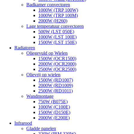
Badkamer convectoren
1000W (TRP 100W)
1000W (TRP 100M)
2000W (H260)
Lage temperatuur convectoren
500W (LST 050E)
1000W (LST 100E)
1500W (LST 150E)
Radiatoren
Oliegevuld op Wielen
1500W (OCR1500)
2000W (OCR2000)
2500W (OCR2500)
Olievrij op wielen
1500W (RD1007)
2000W (RD1009)
2500W (RD1011)
Wandmontage
750W (B075E)
1000W (C100E)
1500W (D150E)
2000W (E200E)
Infrarood
Gladde panelen
320W (IRM 320W)