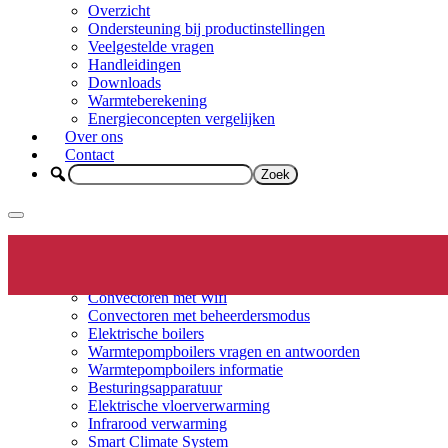
Overzicht
Ondersteuning bij productinstellingen
Veelgestelde vragen
Handleidingen
Downloads
Warmteberekening
Energieconcepten vergelijken
Over ons
Contact
Elektrische verwarming
Productinfo
Convectoren
Convectoren met Wifi
Convectoren met beheerdersmodus
Elektrische boilers
Warmtepompboilers vragen en antwoorden
Warmtepompboilers informatie
Besturingsapparatuur
Elektrische vloerverwarming
Infrarood verwarming
Smart Climate System