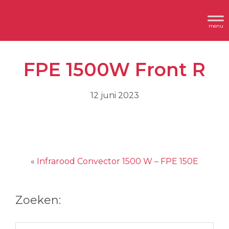
Spring
Door
Header
naar
naar
Dimplex
Rechts
de
de
hoofdnavigatie
hoofd
FPE 1500W Front R
inhoud
12 juni 2023
«
Infrarood Convector 1500 W – FPE 150E
Zoeken:
Zoek