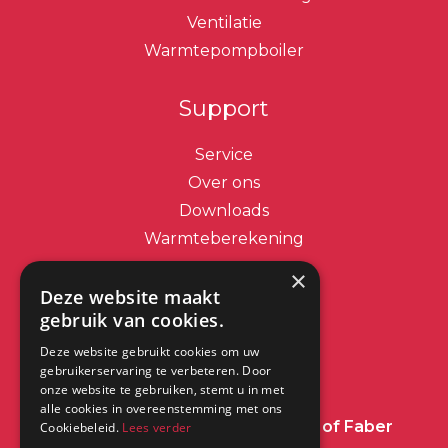
Ventilatie
Warmtepompboiler
Support
Service
Over ons
Downloads
Warmteberekening
×
Contact
Deze website maakt
gebruik van cookies.
info@dimplex.nl
Deze website gebruikt cookies om uw
+31 (0) 513 78 98 80
gebruikerservaring te verbeteren. Door
onze website te gebruiken, stemt u in met
alle cookies in overeenstemming met ons
Heeft u een vraag over Dimplex of Faber
Cookiebeleid.
Lees verder