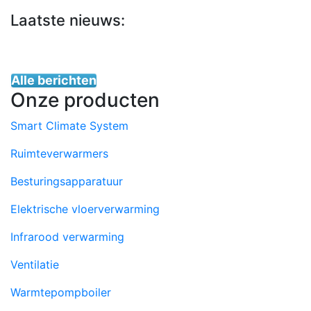
deze
Laatste nieuws:
website
Alle berichten
Onze producten
Smart Climate System
Ruimteverwarmers
Besturingsapparatuur
Elektrische vloerverwarming
Infrarood verwarming
Ventilatie
Warmtepompboiler