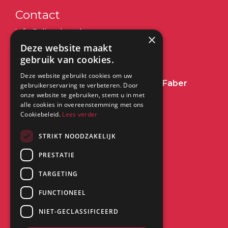
Contact
info@dimplex.nl
×
Deze website maakt
+31 (0) 513 78 98 80
gebruik van cookies.
Deze website gebruikt cookies om uw
Heeft u een vraag over Dimplex of Faber
gebruikerservaring te verbeteren. Door
onze website te gebruiken, stemt u in met
Haarden?
Klik dan hier
alle cookies in overeenstemming met ons
Cookiebeleid.
Lees verder
Kantoor:
STRIKT NOODZAKELIJK
PRESTATIE
Saturnus 8
8448 CC Heerenveen
TARGETING
FUNCTIONEEL
NIET-GECLASSIFICEERD