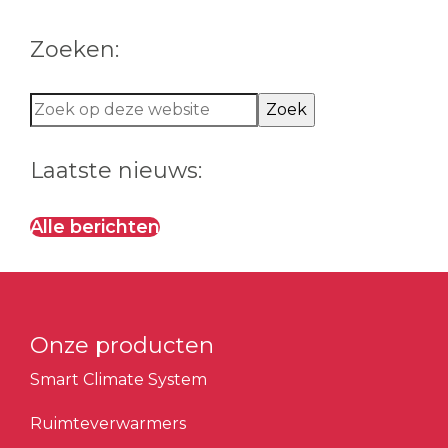
Zoeken:
Zoek
op
deze
Laatste nieuws:
website
Alle berichten
Onze producten
Smart Climate System
Ruimteverwarmers