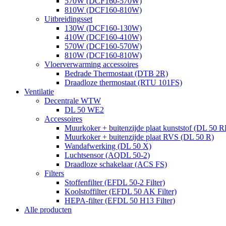
570W (DCF160-570W)
810W (DCF160-810W)
Uitbreidingsset
130W (DCF160-130W)
410W (DCF160-410W)
570W (DCF160-570W)
810W (DCF160-810W)
Vloerverwarming accessoires
Bedrade Thermostaat (DTB 2R)
Draadloze thermostaat (RTU 101FS)
Ventilatie
Decentrale WTW
DL 50 WE2
Accessoires
Muurkoker + buitenzijde plaat kunststof (DL 50 R
Muurkoker + buitenzijde plaat RVS (DL 50 R)
Wandafwerking (DL 50 X)
Luchtsensor (AQDL 50-2)
Draadloze schakelaar (ACS FS)
Filters
Stoffenfilter (EFDL 50-2 Filter)
Koolstoffilter (EFDL 50 AK Filter)
HEPA-filter (EFDL 50 H13 Filter)
Alle producten