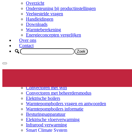
Overzicht
Ondersteuning bij productinstellingen
Veelgestelde vragen
Handleidingen
Downloads
Warmteberekening
Energieconcepten vergelijken
Over ons
Contact
Elektrische verwarming
Productinfo
Convectoren
Convectoren met Wifi
Convectoren met beheerdersmodus
Elektrische boilers
Warmtepompboilers vragen en antwoorden
Warmtepompboilers informatie
Besturingsapparatuur
Elektrische vloerverwarming
Infrarood verwarming
Smart Climate System