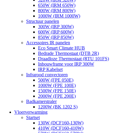
650W (IRM 650W)
800W (IRM 800W)
1000W (IRM 1000W)
Structuur panelen
300W (IRP 300W)
600W (IRP 600W)
850W (IRP 850W)
Accessoires IR panelen
Eco Smart Climate HUB
Bedrade Thermostaat (DTB 2R)
Draadloze Thermostaat (RTU 101FS)
Inbouwframe voor IRP 300W
IRP Kabelset
Infrarood convectoren
500W (FPE 050E)
1000W (FPE 100E)
1500W (FPE 150E)
2000W (FPE 200E)
Badkamerstraler
1200W (BK 1202 S)
Vloerverwarming
Startset
130W (DCF160-130W)
410W (DCF160-410W)