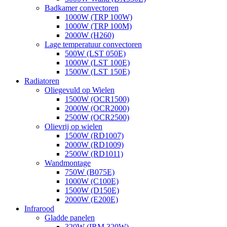
Badkamer convectoren
1000W (TRP 100W)
1000W (TRP 100M)
2000W (H260)
Lage temperatuur convectoren
500W (LST 050E)
1000W (LST 100E)
1500W (LST 150E)
Radiatoren
Oliegevuld op Wielen
1500W (OCR1500)
2000W (OCR2000)
2500W (OCR2500)
Olievrij op wielen
1500W (RD1007)
2000W (RD1009)
2500W (RD1011)
Wandmontage
750W (B075E)
1000W (C100E)
1500W (D150E)
2000W (E200E)
Infrarood
Gladde panelen
320W (IRM 320W)