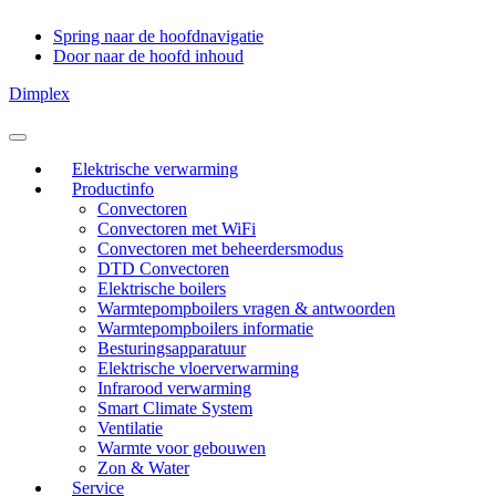
Spring naar de hoofdnavigatie
Door naar de hoofd inhoud
Dimplex
Header
Rechts
Elektrische verwarming
Productinfo
Convectoren
Convectoren met WiFi
Convectoren met beheerdersmodus
DTD Convectoren
Elektrische boilers
Warmtepompboilers vragen & antwoorden
Warmtepompboilers informatie
Besturingsapparatuur
Elektrische vloerverwarming
Infrarood verwarming
Smart Climate System
Ventilatie
Warmte voor gebouwen
Zon & Water
Service