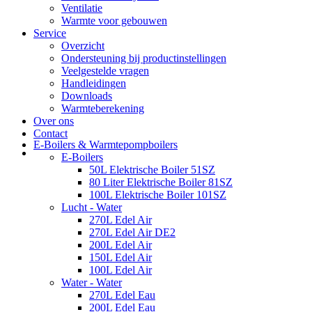
Ventilatie
Warmte voor gebouwen
Service
Overzicht
Ondersteuning bij productinstellingen
Veelgestelde vragen
Handleidingen
Downloads
Warmteberekening
Over ons
Contact
E-Boilers & Warmtepompboilers
E-Boilers
50L Elektrische Boiler 51SZ
80 Liter Elektrische Boiler 81SZ
100L Elektrische Boiler 101SZ
Lucht - Water
270L Edel Air
270L Edel Air DE2
200L Edel Air
150L Edel Air
100L Edel Air
Water - Water
270L Edel Eau
200L Edel Eau