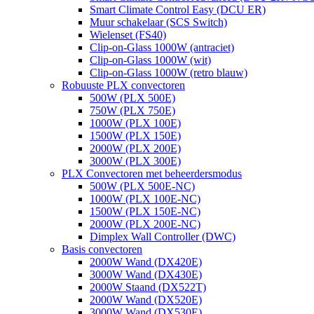
Smart Climate Control Easy (DCU ER)
Muur schakelaar (SCS Switch)
Wielenset (FS40)
Clip-on-Glass 1000W (antraciet)
Clip-on-Glass 1000W (wit)
Clip-on-Glass 1000W (retro blauw)
Robuuste PLX convectoren
500W (PLX 500E)
750W (PLX 750E)
1000W (PLX 100E)
1500W (PLX 150E)
2000W (PLX 200E)
3000W (PLX 300E)
PLX Convectoren met beheerdersmodus
500W (PLX 500E-NC)
1000W (PLX 100E-NC)
1500W (PLX 150E-NC)
2000W (PLX 200E-NC)
Dimplex Wall Controller (DWC)
Basis convectoren
2000W Wand (DX420E)
3000W Wand (DX430E)
2000W Staand (DX522T)
2000W Wand (DX520E)
3000W Wand (DX530E)