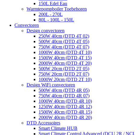
150L Edel Eau
Warmtepompboiler Toebehoren
200L - 270L
80L - 100L - 150L
Convectoren
Design convectoren
250W 40cm (DTD 4T 02)
500W 40cm (DTD 4T 05)
750W 40cm (DTD 4T 07)
1000W 40cm (DTD 4T 10)
1500W 40cm (DTD 4T 15)
2000W 40cm (DTD 4T 20)
500W 20cm (DTD 2T 05)
750W 20cm (DTD 2T 07)
1000W 20cm (DTD 2T 10)
Design WiFi convectoren
500W 40cm (DTD 4R 05)
750W 40cm (DTD 4R 07)
1000W 40cm (DTD 4R 10)
1250W 40cm (DTD 4R 12)
1500W 40cm (DTD 4R 15)
2000W 40cm (DTD 4R 20)
DTD Accessoires
Smart Climate HUB
Smart Climate Control Advanced (DCU 2R / NC