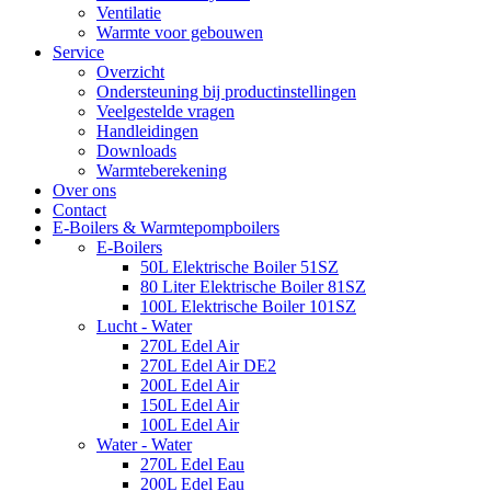
Ventilatie
Warmte voor gebouwen
Service
Overzicht
Ondersteuning bij productinstellingen
Veelgestelde vragen
Handleidingen
Downloads
Warmteberekening
Over ons
Contact
E-Boilers & Warmtepompboilers
E-Boilers
50L Elektrische Boiler 51SZ
80 Liter Elektrische Boiler 81SZ
100L Elektrische Boiler 101SZ
Lucht - Water
270L Edel Air
270L Edel Air DE2
200L Edel Air
150L Edel Air
100L Edel Air
Water - Water
270L Edel Eau
200L Edel Eau