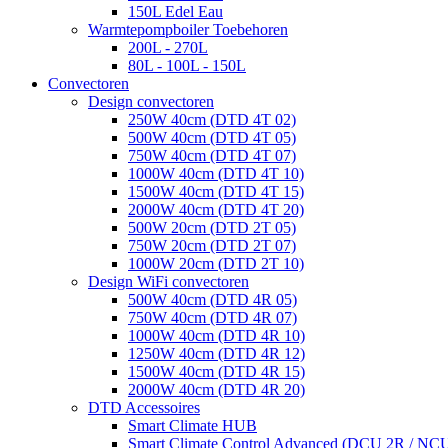
150L Edel Eau
Warmtepompboiler Toebehoren
200L - 270L
80L - 100L - 150L
Convectoren
Design convectoren
250W 40cm (DTD 4T 02)
500W 40cm (DTD 4T 05)
750W 40cm (DTD 4T 07)
1000W 40cm (DTD 4T 10)
1500W 40cm (DTD 4T 15)
2000W 40cm (DTD 4T 20)
500W 20cm (DTD 2T 05)
750W 20cm (DTD 2T 07)
1000W 20cm (DTD 2T 10)
Design WiFi convectoren
500W 40cm (DTD 4R 05)
750W 40cm (DTD 4R 07)
1000W 40cm (DTD 4R 10)
1250W 40cm (DTD 4R 12)
1500W 40cm (DTD 4R 15)
2000W 40cm (DTD 4R 20)
DTD Accessoires
Smart Climate HUB
Smart Climate Control Advanced (DCU 2R / NC