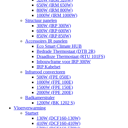
650W (IRM 650W)
800W (IRM 800W)
1000W (IRM 1000W)
Structuur panelen
300W (IRP 300W)
600W (IRP 600W)
850W (IRP 850W)
Accessoires IR panelen
Eco Smart Climate HUB
Bedrade Thermostaat (DTB 2R)
Draadloze Thermostaat (RTU 101FS)
Inbouwframe voor IRP 300W
IRP Kabelset
Infrarood convectoren
500W (FPE 050E)
1000W (FPE 100E)
1500W (FPE 150E)
2000W (FPE 200E)
Badkamerstraler
1200W (BK 1202 S)
Vloerverwarming
Startset
130W (DCF160-130W)
410W (DCF160-410W)