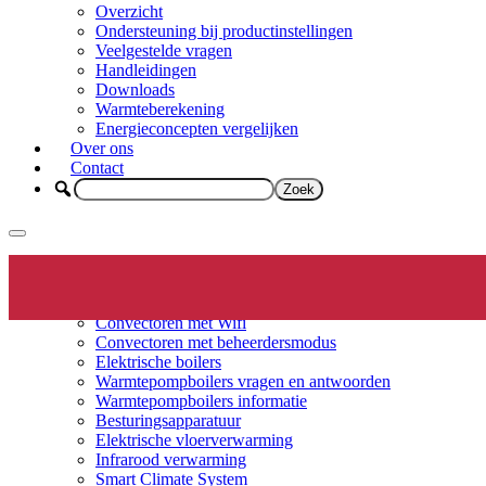
Overzicht
Ondersteuning bij productinstellingen
Veelgestelde vragen
Handleidingen
Downloads
Warmteberekening
Energieconcepten vergelijken
Over ons
Contact
Elektrische verwarming
Productinfo
Convectoren
Convectoren met Wifi
Convectoren met beheerdersmodus
Elektrische boilers
Warmtepompboilers vragen en antwoorden
Warmtepompboilers informatie
Besturingsapparatuur
Elektrische vloerverwarming
Infrarood verwarming
Smart Climate System