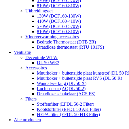
570W (DCF160-570W)
810W (DCF160-810W)
Uitbreidingsset
130W (DCF160-130W)
410W (DCF160-410W)
570W (DCF160-570W)
810W (DCF160-810W)
Vloerverwarming accessoires
Bedrade Thermostaat (DTB 2R)
Draadloze thermostaat (RTU 101FS)
Ventilatie
Decentrale WTW
DL 50 WE2
Accessoires
Muurkoker + buitenzijde plaat kunststof (DL 50 R
Muurkoker + buitenzijde plaat RVS (DL 50 R)
Wandafwerking (DL 50 X)
Luchtsensor (AQDL 50-2)
Draadloze schakelaar (ACS FS)
Filters
Stoffenfilter (EFDL 50-2 Filter)
Koolstoffilter (EFDL 50 AK Filter)
HEPA-filter (EFDL 50 H13 Filter)
Alle producten