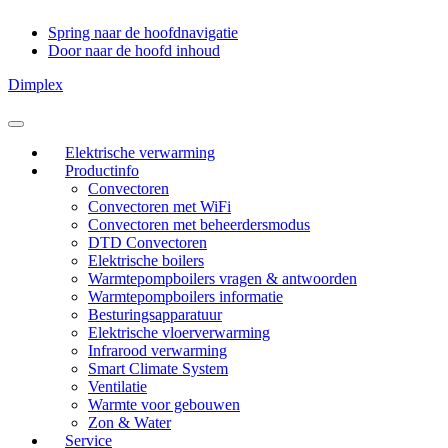
Spring naar de hoofdnavigatie
Door naar de hoofd inhoud
Dimplex
Header
Rechts
Elektrische verwarming
Productinfo
Convectoren
Convectoren met WiFi
Convectoren met beheerdersmodus
DTD Convectoren
Elektrische boilers
Warmtepompboilers vragen & antwoorden
Warmtepompboilers informatie
Besturingsapparatuur
Elektrische vloerverwarming
Infrarood verwarming
Smart Climate System
Ventilatie
Warmte voor gebouwen
Zon & Water
Service