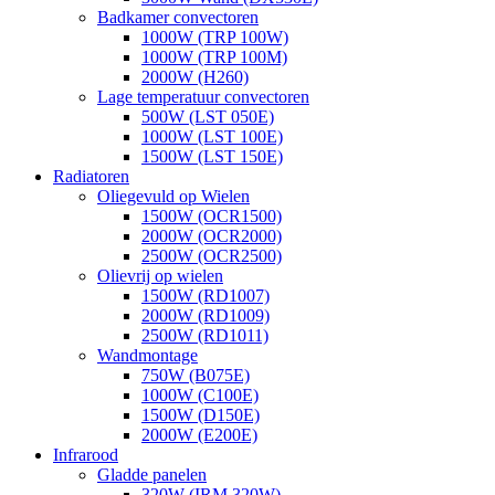
Badkamer convectoren
1000W (TRP 100W)
1000W (TRP 100M)
2000W (H260)
Lage temperatuur convectoren
500W (LST 050E)
1000W (LST 100E)
1500W (LST 150E)
Radiatoren
Oliegevuld op Wielen
1500W (OCR1500)
2000W (OCR2000)
2500W (OCR2500)
Olievrij op wielen
1500W (RD1007)
2000W (RD1009)
2500W (RD1011)
Wandmontage
750W (B075E)
1000W (C100E)
1500W (D150E)
2000W (E200E)
Infrarood
Gladde panelen
320W (IRM 320W)