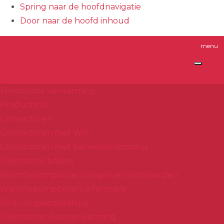
Spring naar de hoofdnavigatie
Door naar de hoofd inhoud
Header
Dimplex
Rechts
Elektrische verwarming
Productinfo
Convectoren
Convectoren met Wifi
Convectoren met beheerdersmodus
Elektrische boilers
Warmtepompboilers vragen en antwoorden
Warmtepompboilers informatie
Besturingsapparatuur
Elektrische vloerverwarming