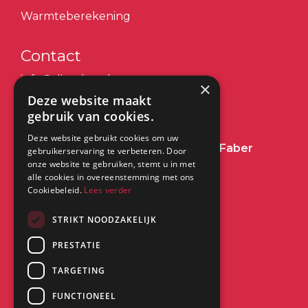
Warmteberekening
Contact
info@dimplex.nl
×
Deze website maakt
+31 (0) 513 78 98 80
gebruik van cookies.
Deze website gebruikt cookies om uw
Heeft u een vraag over Dimplex of Faber
gebruikerservaring te verbeteren. Door
onze website te gebruiken, stemt u in met
Haarden?
Klik dan hier
alle cookies in overeenstemming met ons
Cookiebeleid.
Lees verder
Kantoor:
STRIKT NOODZAKELIJK
PRESTATIE
Saturnus 8
8448 CC Heerenveen
TARGETING
FUNCTIONEEL