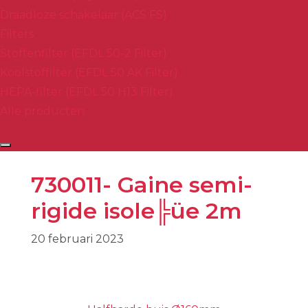
Draadloze schakelaar (ACS FS)
Filters
Stoffenfilter (EFDL 50-2 Filter)
Koolstoffilter (EFDL 50 AK Filter)
HEPA-filter (EFDL 50 H13 Filter)
Alle producten
730011- Gaine semi-
rigide isole╠üe 2m
20 februari 2023