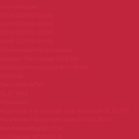
Uitbreidingsset
130W (DCF160-130W)
410W (DCF160-410W)
570W (DCF160-570W)
810W (DCF160-810W)
Vloerverwarming accessoires
Bedrade Thermostaat (DTB 2R)
Draadloze thermostaat (RTU 101FS)
Ventilatie
Decentrale WTW
DL 50 WE2
Accessoires
Muurkoker + buitenzijde plaat kunststof (DL 50 RP)
Muurkoker + buitenzijde plaat RVS (DL 50 R)
Wandafwerking (DL 50 X)
Luchtsensor (AQDL 50-2)