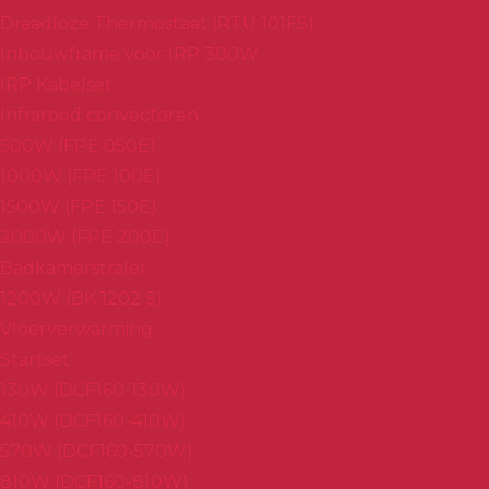
Draadloze Thermostaat (RTU 101FS)
Inbouwframe voor IRP 300W
IRP Kabelset
Infrarood convectoren
500W (FPE 050E)
1000W (FPE 100E)
1500W (FPE 150E)
2000W (FPE 200E)
Badkamerstraler
1200W (BK 1202 S)
Vloerverwarming
Startset
130W (DCF160-130W)
410W (DCF160-410W)
570W (DCF160-570W)
810W (DCF160-810W)