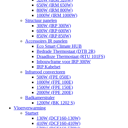
650W (IRM 650W)
800W (IRM 800W)
1000W (IRM 1000W)
Structuur panelen
300W (IRP 300W)
600W (IRP 600W)
850W (IRP 850W)
Accessoires IR panelen
Eco Smart Climate HUB
Bedrade Thermostaat (DTB 2R)
Draadloze Thermostaat (RTU 101FS)
Inbouwframe voor IRP 300W
IRP Kabelset
Infrarood convectoren
500W (FPE 050E)
1000W (FPE 100E)
1500W (FPE 150E)
2000W (FPE 200E)
Badkamerstraler
1200W (BK 1202 S)
Vloerverwarming
Startset
130W (DCF160-130W)
410W (DCF160-410W)