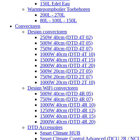
150L Edel Eau
Warmtepompboiler Toebehoren
200L - 270L
80L - 100L - 150L
Convectoren
Design convectoren
250W 40cm (DTD 4T 02)
500W 40cm (DTD 4T 05)
750W 40cm (DTD 4T 07)
1000W 40cm (DTD 4T 10)
1500W 40cm (DTD 4T 15)
2000W 40cm (DTD 4T 20)
500W 20cm (DTD 2T 05)
750W 20cm (DTD 2T 07)
1000W 20cm (DTD 2T 10)
Design WiFi convectoren
500W 40cm (DTD 4R 05)
750W 40cm (DTD 4R 07)
1000W 40cm (DTD 4R 10)
1250W 40cm (DTD 4R 12)
1500W 40cm (DTD 4R 15)
2000W 40cm (DTD 4R 20)
DTD Accessoires
Smart Climate HUB
Smart Climate Control Advanced (DCU 2R / NC