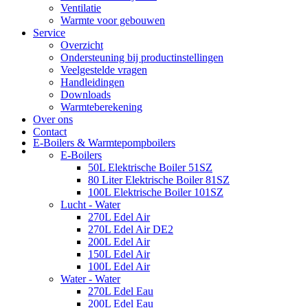
Ventilatie
Warmte voor gebouwen
Service
Overzicht
Ondersteuning bij productinstellingen
Veelgestelde vragen
Handleidingen
Downloads
Warmteberekening
Over ons
Contact
E-Boilers & Warmtepompboilers
E-Boilers
50L Elektrische Boiler 51SZ
80 Liter Elektrische Boiler 81SZ
100L Elektrische Boiler 101SZ
Lucht - Water
270L Edel Air
270L Edel Air DE2
200L Edel Air
150L Edel Air
100L Edel Air
Water - Water
270L Edel Eau
200L Edel Eau