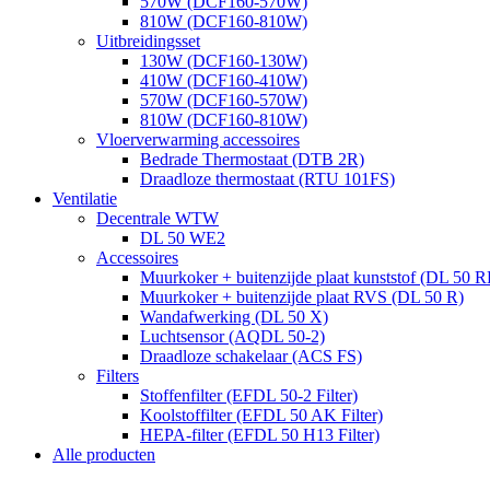
570W (DCF160-570W)
810W (DCF160-810W)
Uitbreidingsset
130W (DCF160-130W)
410W (DCF160-410W)
570W (DCF160-570W)
810W (DCF160-810W)
Vloerverwarming accessoires
Bedrade Thermostaat (DTB 2R)
Draadloze thermostaat (RTU 101FS)
Ventilatie
Decentrale WTW
DL 50 WE2
Accessoires
Muurkoker + buitenzijde plaat kunststof (DL 50 R
Muurkoker + buitenzijde plaat RVS (DL 50 R)
Wandafwerking (DL 50 X)
Luchtsensor (AQDL 50-2)
Draadloze schakelaar (ACS FS)
Filters
Stoffenfilter (EFDL 50-2 Filter)
Koolstoffilter (EFDL 50 AK Filter)
HEPA-filter (EFDL 50 H13 Filter)
Alle producten