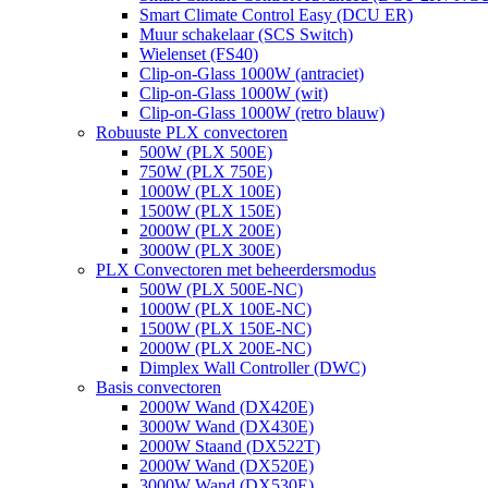
Smart Climate Control Easy (DCU ER)
Muur schakelaar (SCS Switch)
Wielenset (FS40)
Clip-on-Glass 1000W (antraciet)
Clip-on-Glass 1000W (wit)
Clip-on-Glass 1000W (retro blauw)
Robuuste PLX convectoren
500W (PLX 500E)
750W (PLX 750E)
1000W (PLX 100E)
1500W (PLX 150E)
2000W (PLX 200E)
3000W (PLX 300E)
PLX Convectoren met beheerdersmodus
500W (PLX 500E-NC)
1000W (PLX 100E-NC)
1500W (PLX 150E-NC)
2000W (PLX 200E-NC)
Dimplex Wall Controller (DWC)
Basis convectoren
2000W Wand (DX420E)
3000W Wand (DX430E)
2000W Staand (DX522T)
2000W Wand (DX520E)
3000W Wand (DX530E)