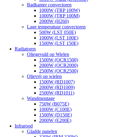
Badkamer convectoren
1000W (TRP 100W)
1000W (TRP 100M)
2000W (H260)
Lage temperatuur convectoren
500W (LST 050E)
1000W (LST 100E)
1500W (LST 150E)
Radiatoren
Oliegevuld op Wielen
1500W (OCR1500)
2000W (OCR2000)
2500W (OCR2500)
Olievrij op wielen
1500W (RD1007)
2000W (RD1009)
2500W (RD1011)
Wandmontage
750W (B075E)
1000W (C100E)
1500W (D150E)
2000W (E200E)
Infrarood
Gladde panelen
320W (IRM 320W)