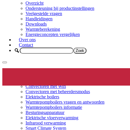
Overzicht
Ondersteuning bij productinstellingen
Veelgestelde vragen
Handleidingen
Downloads
Warmteberekening
Energieconcepten vergelijken
Over ons
Contact
Elektrische verwarming
Productinfo
Convectoren
Convectoren met Wifi
Convectoren met beheerdersmodus
Elektrische boilers
Warmtepompboilers vragen en antwoorden
Warmtepompboilers informatie
Besturingsapparatuur
Elektrische vloerverwarming
Infrarood verwarming
Smart Climate System