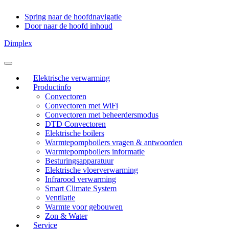
Spring naar de hoofdnavigatie
Door naar de hoofd inhoud
Dimplex
Header
Rechts
Elektrische verwarming
Productinfo
Convectoren
Convectoren met WiFi
Convectoren met beheerdersmodus
DTD Convectoren
Elektrische boilers
Warmtepompboilers vragen & antwoorden
Warmtepompboilers informatie
Besturingsapparatuur
Elektrische vloerverwarming
Infrarood verwarming
Smart Climate System
Ventilatie
Warmte voor gebouwen
Zon & Water
Service