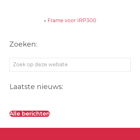
«
Frame voor IRP300
Zoeken:
Zoek
op
deze
Laatste nieuws:
website
Alle berichten