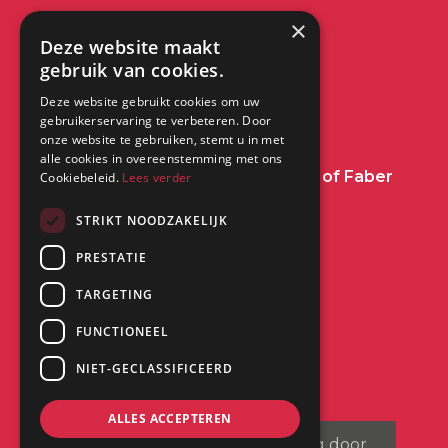
×
Contact
Deze website maakt
gebruik van cookies.
info@dimplex.nl
Deze website gebruikt cookies om uw
+31 (0) 513 78 98 80
gebruikerservaring te verbeteren. Door
onze website te gebruiken, stemt u in met
alle cookies in overeenstemming met ons
Heeft u een vraag over Dimplex of Faber
Cookiebeleid.
Lees verder
Haarden?
Klik dan hier
STRIKT NOODZAKELIJK
PRESTATIE
Kantoor:
Saturnus 8
TARGETING
8448 CC Heerenveen
FUNCTIONEEL
NIET-GECLASSIFICEERD
ALLES ACCEPTEREN
©
2026
| Website ontwikkeling door