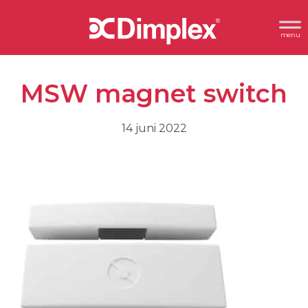
Spring
Door
Header
naar
naar
Dimplex
Rechts
de
de
hoofdnavigatie
hoofd
MSW magnet switch
inhoud
14 juni 2022