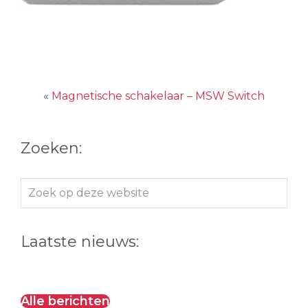
«
Magnetische schakelaar – MSW Switch
Zoeken:
Zoek
op
deze
Laatste nieuws:
website
Alle berichten