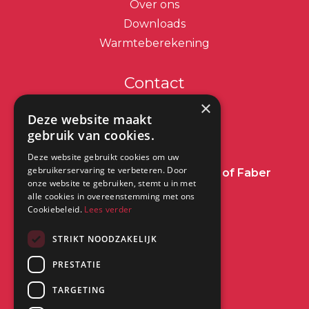
Over ons
Downloads
Warmteberekening
Contact
×
info@dimplex.nl
Deze website maakt
gebruik van cookies.
+31 (0) 513 78 98 80
Deze website gebruikt cookies om uw
gebruikerservaring te verbeteren. Door
Heeft u een vraag over Dimplex of Faber
onze website te gebruiken, stemt u in met
Haarden?
Klik dan hier
alle cookies in overeenstemming met ons
Cookiebeleid.
Lees verder
Kantoor:
STRIKT NOODZAKELIJK
Saturnus 8
PRESTATIE
8448 CC Heerenveen
TARGETING