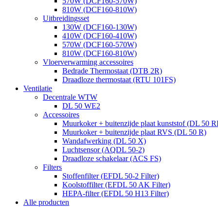
570W (DCF160-570W)
810W (DCF160-810W)
Uitbreidingsset
130W (DCF160-130W)
410W (DCF160-410W)
570W (DCF160-570W)
810W (DCF160-810W)
Vloerverwarming accessoires
Bedrade Thermostaat (DTB 2R)
Draadloze thermostaat (RTU 101FS)
Ventilatie
Decentrale WTW
DL 50 WE2
Accessoires
Muurkoker + buitenzijde plaat kunststof (DL 50 R
Muurkoker + buitenzijde plaat RVS (DL 50 R)
Wandafwerking (DL 50 X)
Luchtsensor (AQDL 50-2)
Draadloze schakelaar (ACS FS)
Filters
Stoffenfilter (EFDL 50-2 Filter)
Koolstoffilter (EFDL 50 AK Filter)
HEPA-filter (EFDL 50 H13 Filter)
Alle producten