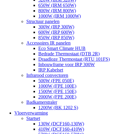
650W (IRM 650W)
800W (IRM 800W)
1000W (IRM 1000W)
Structuur panelen
300W (IRP 300W)
600W (IRP 600W)
850W (IRP 850W)
Accessoires IR panelen
Eco Smart Climate HUB
Bedrade Thermostaat (DTB 2R)
Draadloze Thermostaat (RTU 101FS)
Inbouwframe voor IRP 300W
IRP Kabelset
Infrarood convectoren
500W (FPE 050E)
1000W (FPE 100E)
1500W (FPE 150E)
2000W (FPE 200E)
Badkamerstraler
1200W (BK 1202 S)
Vloerverwarming
Startset
130W (DCF160-130W)
410W (DCF160-410W)