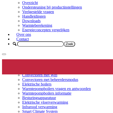
Overzicht
Ondersteuning bij productinstellingen
Veelgestelde vragen
Handleidingen
Downloads
Warmteberekening
Energieconcepten vergelijken
Over ons
Contact
Elektrische verwarming
Productinfo
Convectoren
Convectoren met Wifi
Convectoren met beheerdersmodus
Elektrische boilers
Warmtepompboilers vragen en antwoorden
Warmtepompboilers informatie
Besturingsapparatuur
Elektrische vloerverwarming
Infrarood verwarming
Smart Climate System