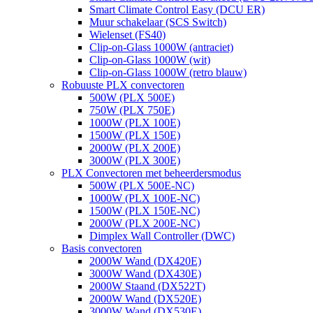
Smart Climate Control Easy (DCU ER)
Muur schakelaar (SCS Switch)
Wielenset (FS40)
Clip-on-Glass 1000W (antraciet)
Clip-on-Glass 1000W (wit)
Clip-on-Glass 1000W (retro blauw)
Robuuste PLX convectoren
500W (PLX 500E)
750W (PLX 750E)
1000W (PLX 100E)
1500W (PLX 150E)
2000W (PLX 200E)
3000W (PLX 300E)
PLX Convectoren met beheerdersmodus
500W (PLX 500E-NC)
1000W (PLX 100E-NC)
1500W (PLX 150E-NC)
2000W (PLX 200E-NC)
Dimplex Wall Controller (DWC)
Basis convectoren
2000W Wand (DX420E)
3000W Wand (DX430E)
2000W Staand (DX522T)
2000W Wand (DX520E)
3000W Wand (DX530E)