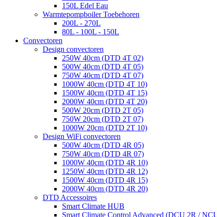
150L Edel Eau
Warmtepompboiler Toebehoren
200L - 270L
80L - 100L - 150L
Convectoren
Design convectoren
250W 40cm (DTD 4T 02)
500W 40cm (DTD 4T 05)
750W 40cm (DTD 4T 07)
1000W 40cm (DTD 4T 10)
1500W 40cm (DTD 4T 15)
2000W 40cm (DTD 4T 20)
500W 20cm (DTD 2T 05)
750W 20cm (DTD 2T 07)
1000W 20cm (DTD 2T 10)
Design WiFi convectoren
500W 40cm (DTD 4R 05)
750W 40cm (DTD 4R 07)
1000W 40cm (DTD 4R 10)
1250W 40cm (DTD 4R 12)
1500W 40cm (DTD 4R 15)
2000W 40cm (DTD 4R 20)
DTD Accessoires
Smart Climate HUB
Smart Climate Control Advanced (DCU 2R / NC