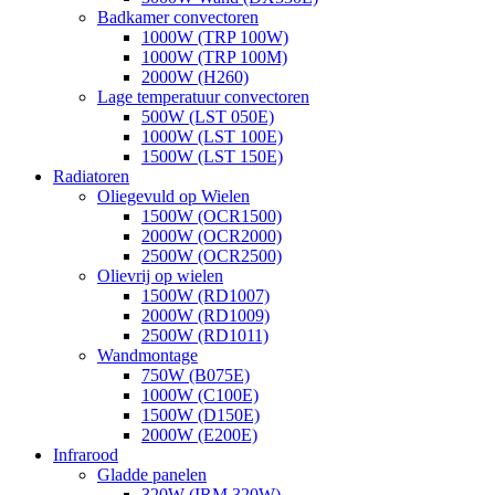
Badkamer convectoren
1000W (TRP 100W)
1000W (TRP 100M)
2000W (H260)
Lage temperatuur convectoren
500W (LST 050E)
1000W (LST 100E)
1500W (LST 150E)
Radiatoren
Oliegevuld op Wielen
1500W (OCR1500)
2000W (OCR2000)
2500W (OCR2500)
Olievrij op wielen
1500W (RD1007)
2000W (RD1009)
2500W (RD1011)
Wandmontage
750W (B075E)
1000W (C100E)
1500W (D150E)
2000W (E200E)
Infrarood
Gladde panelen
320W (IRM 320W)