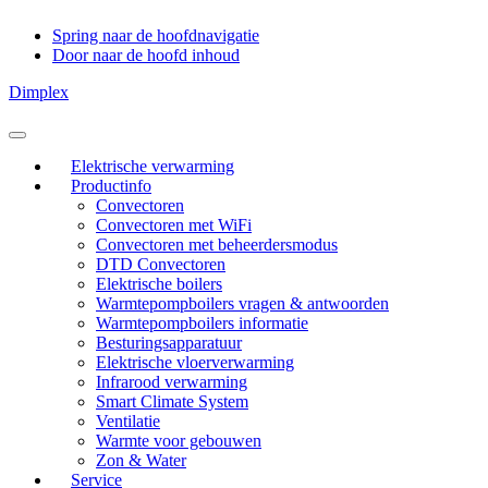
Spring naar de hoofdnavigatie
Door naar de hoofd inhoud
Dimplex
Header
Rechts
Elektrische verwarming
Productinfo
Convectoren
Convectoren met WiFi
Convectoren met beheerdersmodus
DTD Convectoren
Elektrische boilers
Warmtepompboilers vragen & antwoorden
Warmtepompboilers informatie
Besturingsapparatuur
Elektrische vloerverwarming
Infrarood verwarming
Smart Climate System
Ventilatie
Warmte voor gebouwen
Zon & Water
Service