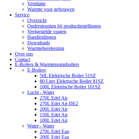
Ventilatie
Warmte voor gebouwen
Service
Overzicht
Ondersteuning bij productinstellingen
Veelgestelde vragen
Handleidingen
Downloads
Warmteberekening
Over ons
Contact
E-Boilers & Warmtepompboilers
E-Boilers
50L Elektrische Boiler 51SZ
80 Liter Elektrische Boiler 81SZ
100L Elektrische Boiler 101SZ
Lucht - Water
270L Edel Air
270L Edel Air DE2
200L Edel Air
150L Edel Air
100L Edel Air
Water - Water
270L Edel Eau
200L Edel Eau