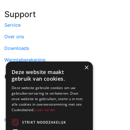
Support
Service
Over ons
Downloads
Warmteberekening
×
Deze website maakt
Contact
gebruik van cookies.
info@dimplex.nl
Deze website gebruikt cookies om uw
gebruikerservaring te verbeteren. Door
+31 (0) 513 78 98 80
onze website te gebruiken, stemt u in met
alle cookies in overeenstemming met ons
Cookiebeleid.
Lees verder
Heeft u een vraag over Dimplex of Faber Haarden?
Klik dan hier
STRIKT NOODZAKELIJK