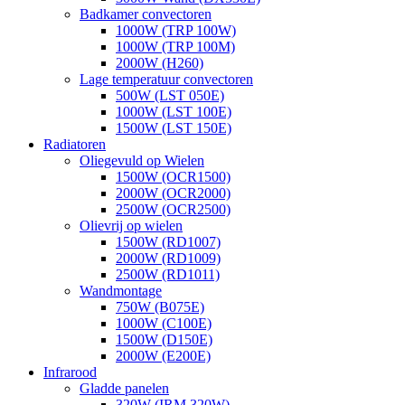
Badkamer convectoren
1000W (TRP 100W)
1000W (TRP 100M)
2000W (H260)
Lage temperatuur convectoren
500W (LST 050E)
1000W (LST 100E)
1500W (LST 150E)
Radiatoren
Oliegevuld op Wielen
1500W (OCR1500)
2000W (OCR2000)
2500W (OCR2500)
Olievrij op wielen
1500W (RD1007)
2000W (RD1009)
2500W (RD1011)
Wandmontage
750W (B075E)
1000W (C100E)
1500W (D150E)
2000W (E200E)
Infrarood
Gladde panelen
320W (IRM 320W)