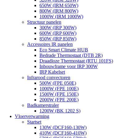
650W (IRM 650W)
800W (IRM 800W)
1000W (IRM 1000W)
Structuur panelen
300W (IRP 300W)
600W (IRP 600W)
850W (IRP 850W)
Accessoires IR panelen
Eco Smart Climate HUB
Bedrade Thermostaat (DTB 2R)
Draadloze Thermostaat (RTU 101FS)
Inbouwframe voor IRP 300W
IRP Kabelset
Infrarood convectoren
500W (FPE 050E)
1000W (FPE 100E)
1500W (FPE 150E)
2000W (FPE 200E)
Badkamerstraler
1200W (BK 1202 S)
Vloerverwarming
Startset
130W (DCF160-130W)
410W (DCF160-410W)