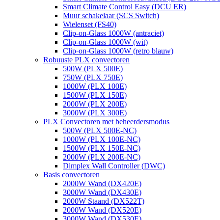
Smart Climate Control Easy (DCU ER)
Muur schakelaar (SCS Switch)
Wielenset (FS40)
Clip-on-Glass 1000W (antraciet)
Clip-on-Glass 1000W (wit)
Clip-on-Glass 1000W (retro blauw)
Robuuste PLX convectoren
500W (PLX 500E)
750W (PLX 750E)
1000W (PLX 100E)
1500W (PLX 150E)
2000W (PLX 200E)
3000W (PLX 300E)
PLX Convectoren met beheerdersmodus
500W (PLX 500E-NC)
1000W (PLX 100E-NC)
1500W (PLX 150E-NC)
2000W (PLX 200E-NC)
Dimplex Wall Controller (DWC)
Basis convectoren
2000W Wand (DX420E)
3000W Wand (DX430E)
2000W Staand (DX522T)
2000W Wand (DX520E)
3000W Wand (DX530E)