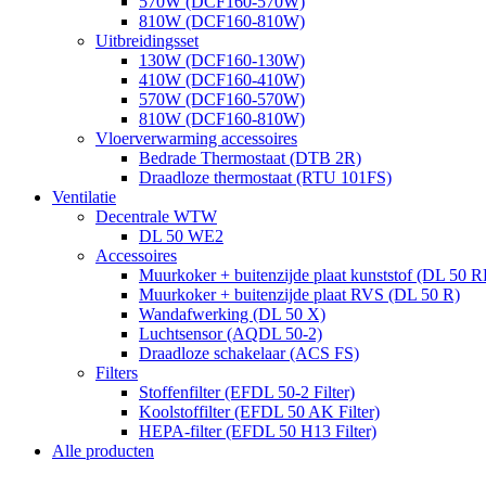
570W (DCF160-570W)
810W (DCF160-810W)
Uitbreidingsset
130W (DCF160-130W)
410W (DCF160-410W)
570W (DCF160-570W)
810W (DCF160-810W)
Vloerverwarming accessoires
Bedrade Thermostaat (DTB 2R)
Draadloze thermostaat (RTU 101FS)
Ventilatie
Decentrale WTW
DL 50 WE2
Accessoires
Muurkoker + buitenzijde plaat kunststof (DL 50 R
Muurkoker + buitenzijde plaat RVS (DL 50 R)
Wandafwerking (DL 50 X)
Luchtsensor (AQDL 50-2)
Draadloze schakelaar (ACS FS)
Filters
Stoffenfilter (EFDL 50-2 Filter)
Koolstoffilter (EFDL 50 AK Filter)
HEPA-filter (EFDL 50 H13 Filter)
Alle producten