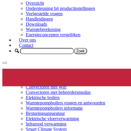
Overzicht
Ondersteuning bij productinstellingen
Veelgestelde vragen
Handleidingen
Downloads
Warmteberekening
Energieconcepten vergelijken
Over ons
Contact
Elektrische verwarming
Productinfo
Convectoren
Convectoren met Wifi
Convectoren met beheerdersmodus
Elektrische boilers
Warmtepompboilers vragen en antwoorden
Warmtepompboilers informatie
Besturingsapparatuur
Elektrische vloerverwarming
Infrarood verwarming
Smart Climate System