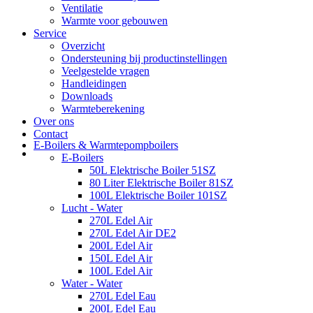
Ventilatie
Warmte voor gebouwen
Service
Overzicht
Ondersteuning bij productinstellingen
Veelgestelde vragen
Handleidingen
Downloads
Warmteberekening
Over ons
Contact
E-Boilers & Warmtepompboilers
E-Boilers
50L Elektrische Boiler 51SZ
80 Liter Elektrische Boiler 81SZ
100L Elektrische Boiler 101SZ
Lucht - Water
270L Edel Air
270L Edel Air DE2
200L Edel Air
150L Edel Air
100L Edel Air
Water - Water
270L Edel Eau
200L Edel Eau