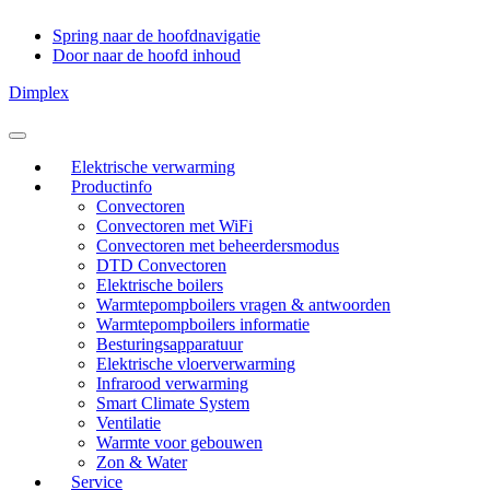
Spring naar de hoofdnavigatie
Door naar de hoofd inhoud
Dimplex
Header
Rechts
Elektrische verwarming
Productinfo
Convectoren
Convectoren met WiFi
Convectoren met beheerdersmodus
DTD Convectoren
Elektrische boilers
Warmtepompboilers vragen & antwoorden
Warmtepompboilers informatie
Besturingsapparatuur
Elektrische vloerverwarming
Infrarood verwarming
Smart Climate System
Ventilatie
Warmte voor gebouwen
Zon & Water
Service