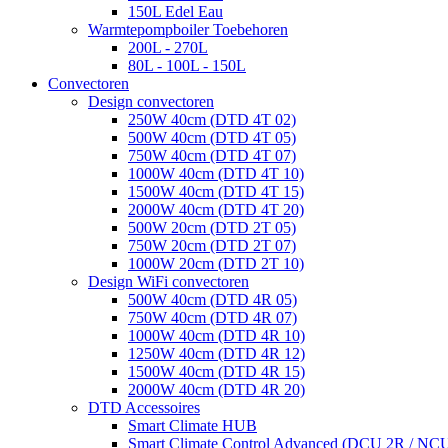
150L Edel Eau
Warmtepompboiler Toebehoren
200L - 270L
80L - 100L - 150L
Convectoren
Design convectoren
250W 40cm (DTD 4T 02)
500W 40cm (DTD 4T 05)
750W 40cm (DTD 4T 07)
1000W 40cm (DTD 4T 10)
1500W 40cm (DTD 4T 15)
2000W 40cm (DTD 4T 20)
500W 20cm (DTD 2T 05)
750W 20cm (DTD 2T 07)
1000W 20cm (DTD 2T 10)
Design WiFi convectoren
500W 40cm (DTD 4R 05)
750W 40cm (DTD 4R 07)
1000W 40cm (DTD 4R 10)
1250W 40cm (DTD 4R 12)
1500W 40cm (DTD 4R 15)
2000W 40cm (DTD 4R 20)
DTD Accessoires
Smart Climate HUB
Smart Climate Control Advanced (DCU 2R / NC